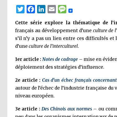
Twitter
Facebook
LinkedIn
Email
Message
Cette série explore la thématique de l’in
français au développement d’une
culture de l
s’il n’y a pas un lien entre ces difficultés 
d’une
culture de l’interculturel
.
1er article :
Notes de cadrage
– mise en évidenc
déploiement des stratégies d’influence.
2e article :
Cas d’un échec français concernant 
autour de l’échec de l’industrie française du
niveau européen.
3e article :
Des Chinois aux normes
– ou comm
peu dans les organismes internationaux de 