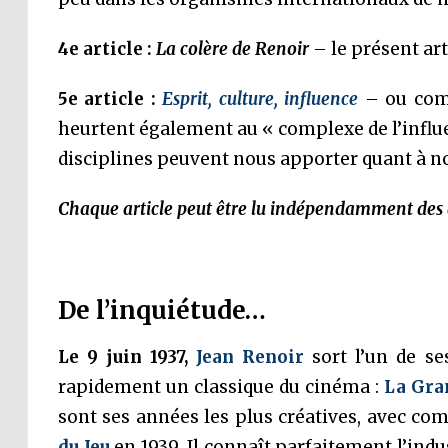
4e article :
La colère de Renoir
– le présent art
5e article :
Esprit, culture, influence
– ou comm
heurtent également au « complexe de l’influ
disciplines peuvent nous apporter quant à notr
Chaque article peut être lu indépendamment des 
De l’inquiétude…
Le 9 juin 1937,
Jean Renoir
sort l’un de s
rapidement un classique du cinéma :
La Gra
sont ses années les plus créatives, avec c
du Jeu
en 1939. Il connaît parfaitement l’ind