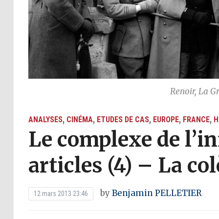
Renoir, La Gr
,
,
,
,
,
ANALYSES
CINÉMA
ETUDES DE CAS
EUROPE
FRANCE
H
Le complexe de l’in
articles (4) – La co
by
Benjamin PELLETIER
12 mars 2013 23:46