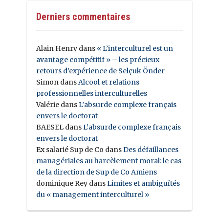
Derniers commentaires
Alain Henry
dans
« L’interculturel est un
avantage compétitif » – les précieux
retours d’expérience de Selçuk Önder
Simon
dans
Alcool et relations
professionnelles interculturelles
Valérie
dans
L’absurde complexe français
envers le doctorat
BAESEL
dans
L’absurde complexe français
envers le doctorat
Ex salarié Sup de Co
dans
Des défaillances
managériales au harcèlement moral: le cas
de la direction de Sup de Co Amiens
dominique Rey
dans
Limites et ambiguïtés
du « management interculturel »