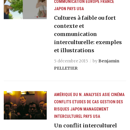
COMMUNICATION
EUROPE
FRANCE
JAPON
PAYS
USA
Cultures à faible ou fort
contexte et
communication
interculturelle: exemples
et illustrations
5 décembre 2015
by
Benjamin
PELLETIER
AMÉRIQUE DU N.
ANALYSES
ASIE
CINÉMA
CONFLITS
ETUDES DE CAS
GESTION DES
RISQUES
JAPON
MANAGEMENT
INTERCULTUREL
PAYS
USA
Un conflit interculturel