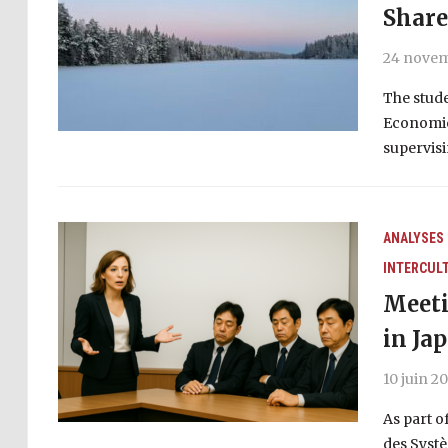
Share
24 novem
The stud
Economic 
supervisi
ANALYSES
INTERCUL
Meeti
in Ja
10 juin 2
As part 
des Systè