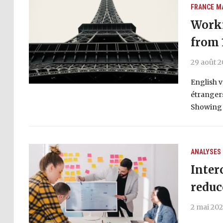
FRANCE
M
Worki
from 
29 août 
English v
étranger
Showing h
ANALYSES
Inter
reduc
2 mai 20