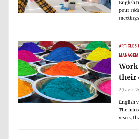
English t
pour rédu
meetings 
ARTICLES 
MANAGEME
Worki
their
29 avril 
English v
The mirro
years, I 