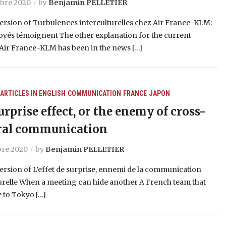
bre 2020
by
Benjamin PELLETIER
ersion of Turbulences interculturelles chez Air France-KLM:
oyés témoignent The other explanation for the current
Air France-KLM has been in the news […]
ARTICLES IN ENGLISH
COMMUNICATION
FRANCE
JAPON
urprise effect, or the enemy of cross-
ral communication
re 2020
by
Benjamin PELLETIER
ersion of L’effet de surprise, ennemi de la communication
urelle When a meeting can hide another A French team that
 to Tokyo […]