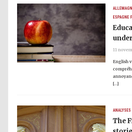
ALLEMAGN
ESPAGNE
Educa
under
11 novem
English v
compréhen
annoyanc
[…]
ANALYSES
The F
stori