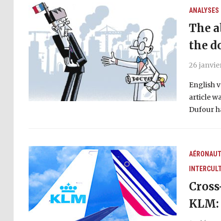
ANALYSES
The a
the d
26 janvie
English v
article w
Dufour h
AÉRONAUT
INTERCUL
Cross
KLM: 