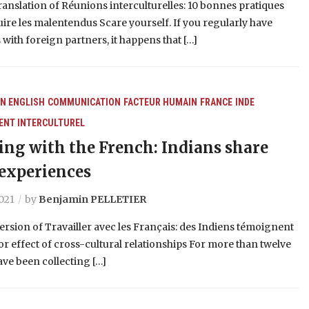
ranslation of Réunions interculturelles: 10 bonnes pratiques
ire les malentendus Scare yourself. If you regularly have
with foreign partners, it happens that […]
IN ENGLISH
COMMUNICATION
FACTEUR HUMAIN
FRANCE
INDE
NT INTERCULTUREL
ng with the French: Indians share
 experiences
2021
by
Benjamin PELLETIER
ersion of Travailler avec les Français: des Indiens témoignent
r effect of cross-cultural relationships For more than twelve
have been collecting […]