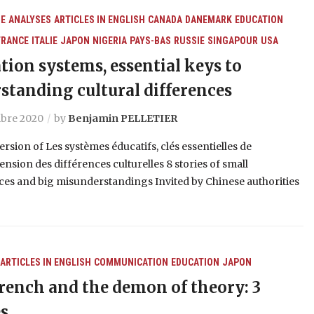
E
ANALYSES
ARTICLES IN ENGLISH
CANADA
DANEMARK
EDUCATION
FRANCE
ITALIE
JAPON
NIGERIA
PAYS-BAS
RUSSIE
SINGAPOUR
USA
tion systems, essential keys to
standing cultural differences
bre 2020
by
Benjamin PELLETIER
ersion of Les systèmes éducatifs, clés essentielles de
sion des différences culturelles 8 stories of small
es and big misunderstandings Invited by Chinese authorities
ARTICLES IN ENGLISH
COMMUNICATION
EDUCATION
JAPON
rench and the demon of theory: 3
es