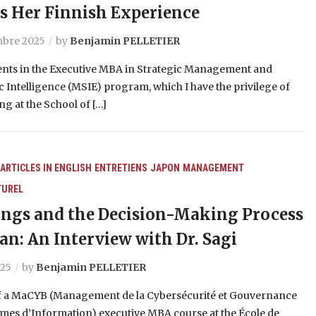
s Her Finnish Experience
bre 2025
by
Benjamin PELLETIER
ents in the Executive MBA in Strategic Management and
Intelligence (MSIE) program, which I have the privilege of
ng at the School of […]
ARTICLES IN ENGLISH
ENTRETIENS
JAPON
MANAGEMENT
TUREL
ngs and the Decision-Making Process
pan: An Interview with Dr. Sagi
025
by
Benjamin PELLETIER
of a MaCYB (Management de la Cybersécurité et Gouvernance
mes d’Information) executive MBA course at the École de