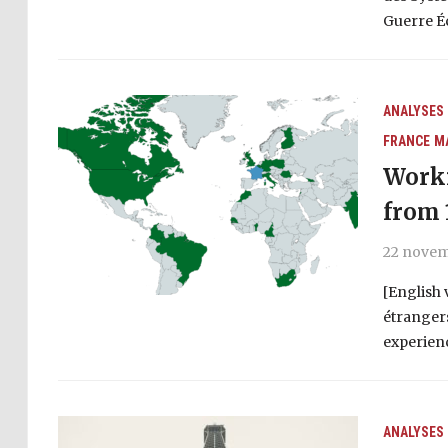
Guerre É
ANALYSES
FRANCE
M
Worki
from 
22 novem
[English 
étrangers
experien
ANALYSES