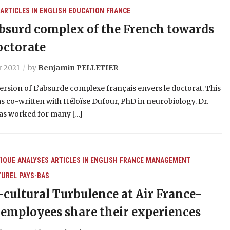
ARTICLES IN ENGLISH
EDUCATION
FRANCE
bsurd complex of the French towards
octorate
r 2021
by
Benjamin PELLETIER
ersion of L’absurde complexe français envers le doctorat. This
as co-written with Héloïse Dufour, PhD in neurobiology. Dr.
as worked for many […]
IQUE
ANALYSES
ARTICLES IN ENGLISH
FRANCE
MANAGEMENT
TUREL
PAYS-BAS
-cultural Turbulence at Air France-
employees share their experiences