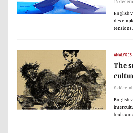
14 décem
English v
des empl
tensions 
ANALYSES
The s
cultu
8 décemb
English v
intercult
had come