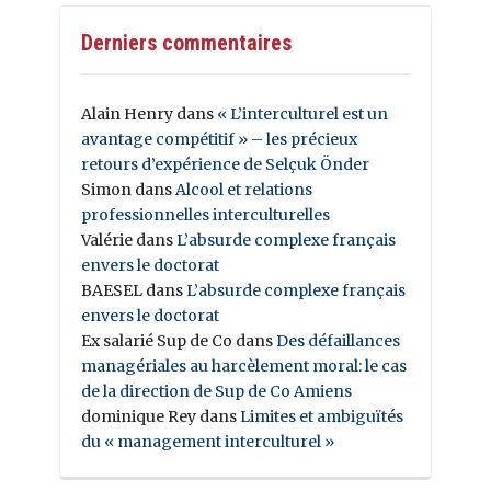
Derniers commentaires
Alain Henry
dans
« L’interculturel est un
avantage compétitif » – les précieux
retours d’expérience de Selçuk Önder
Simon
dans
Alcool et relations
professionnelles interculturelles
Valérie
dans
L’absurde complexe français
envers le doctorat
BAESEL
dans
L’absurde complexe français
envers le doctorat
Ex salarié Sup de Co
dans
Des défaillances
managériales au harcèlement moral: le cas
de la direction de Sup de Co Amiens
dominique Rey
dans
Limites et ambiguïtés
du « management interculturel »