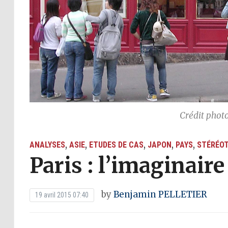
Crédit phot
,
,
,
,
,
ANALYSES
ASIE
ETUDES DE CAS
JAPON
PAYS
STÉRÉO
Paris : l’imaginaire
by
Benjamin PELLETIER
19 avril 2015 07:40