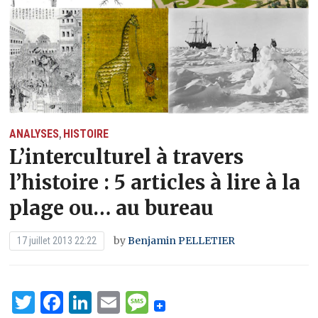
ANALYSES
HISTOIRE
,
L’interculturel à travers
l’histoire : 5 articles à lire à la
plage ou… au bureau
by
Benjamin PELLETIER
17 juillet 2013 22:22
Twitter
Facebook
LinkedIn
Email
Message