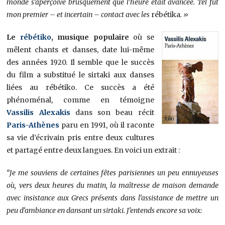
monde s’aperçoive brusquement que l’heure était avancée. Tel fut
mon premier – et incertain – contact avec les
rébétika
. »
Le
rébétiko
, musique populaire
où se
mêlent chants et danses, date lui-même
des années 1920. Il semble que le succès
du film a substitué le sirtaki aux danses
liées au rébétiko. Ce succès a été
phénoménal, comme en témoigne
Vassilis Alexakis
dans son beau récit
Paris-Athènes
paru en 1991, où il raconte
sa vie d’écrivain pris entre deux cultures
et partagé entre deux langues. En voici un extrait :
“Je me souviens de certaines fêtes parisiennes un peu ennuyeuses
où, vers deux heures du matin, la maîtresse de maison demande
avec insistance aux Grecs présents dans l’assistance de mettre un
peu d’ambiance en dansant un sirtaki. J’entends encore sa voix: