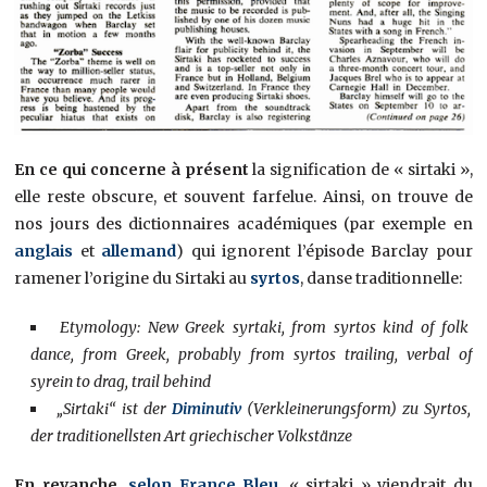
En ce qui concerne à présent
la signification de « sirtaki »,
elle reste obscure, et souvent farfelue. Ainsi, on trouve de
nos jours des dictionnaires académiques (par exemple en
anglais
et
allemand
) qui ignorent l’épisode Barclay pour
ramener l’origine du Sirtaki au
syrtos
, danse traditionnelle:
Etymology: New Greek syrtaki, from syrtos kind of folk
dance, from Greek, probably from syrtos trailing, verbal of
syrein to drag, trail behind
„Sirtaki“ ist der
Diminutiv
(Verkleinerungsform) zu Syrtos,
der traditionellsten Art griechischer Volkstänze
En revanche,
selon France Bleu
, « sirtaki » viendrait du