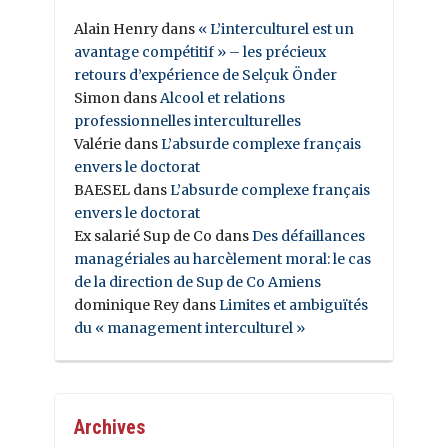
Alain Henry
dans
« L’interculturel est un
avantage compétitif » – les précieux
retours d’expérience de Selçuk Önder
Simon
dans
Alcool et relations
professionnelles interculturelles
Valérie
dans
L’absurde complexe français
envers le doctorat
BAESEL
dans
L’absurde complexe français
envers le doctorat
Ex salarié Sup de Co
dans
Des défaillances
managériales au harcèlement moral: le cas
de la direction de Sup de Co Amiens
dominique Rey
dans
Limites et ambiguïtés
du « management interculturel »
Archives