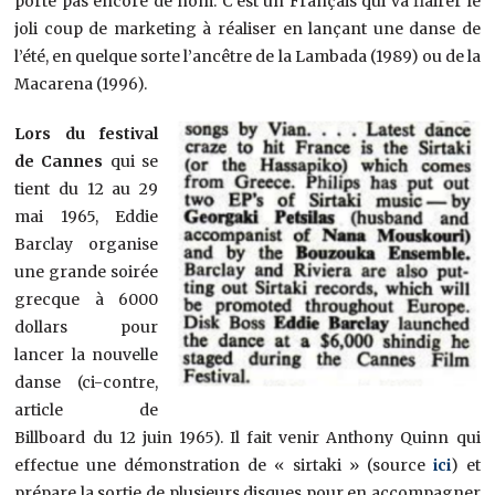
porte pas encore de nom. C’est un Français qui va flairer le
joli coup de marketing à réaliser en lançant une danse de
l’été, en quelque sorte l’ancêtre de la Lambada (1989) ou de la
Macarena (1996).
Lors du festival
de Cannes
qui se
tient du 12 au 29
mai 1965, Eddie
Barclay organise
une grande soirée
grecque à 6000
dollars pour
lancer la nouvelle
danse (ci-contre,
article de
Billboard du 12 juin 1965). Il fait venir Anthony Quinn qui
effectue une démonstration de « sirtaki » (source
ici
) et
prépare la sortie de plusieurs disques pour en accompagner