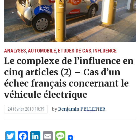
ANALYSES
AUTOMOBILE
ETUDES DE CAS
INFLUENCE
,
,
,
Le complexe de l’influence en
cinq articles (2) – Cas d’un
échec français concernant le
véhicule électrique
by
Benjamin PELLETIER
24 février 2013 10:39
Twitter
Facebook
LinkedIn
Email
Message