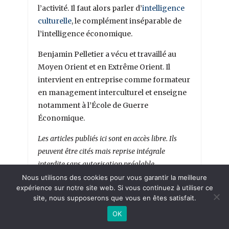
l’activité. Il faut alors parler d’
intelligence
culturelle
, le complément inséparable de
l’intelligence économique.
Benjamin Pelletier a vécu et travaillé au
Moyen Orient et en Extrême Orient. Il
intervient en entreprise comme formateur
en management interculturel et enseigne
notamment à l’École de Guerre
Économique.
Les articles publiés ici sont en accès libre. Ils
peuvent être cités mais reprise intégrale
interdite sans autorisation préalable.
Nous utilisons des cookies pour vous garantir la meilleure
expérience sur notre site web. Si vous continuez à utiliser ce
site, nous supposerons que vous en êtes satisfait.
OK
Comme plus de 1500 abonnés,