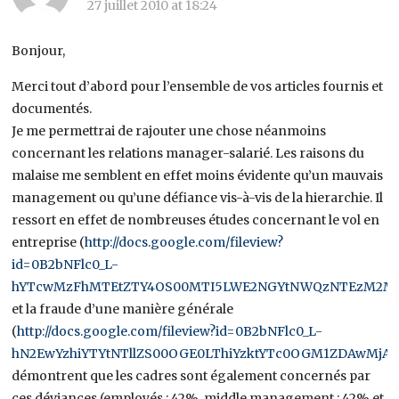
27 juillet 2010 at 18:24
Bonjour,
Merci tout d’abord pour l’ensemble de vos articles fournis et
documentés.
Je me permettrai de rajouter une chose néanmoins
concernant les relations manager-salarié. Les raisons du
malaise me semblent en effet moins évidente qu’un mauvais
management ou qu’une défiance vis-à-vis de la hierarchie. Il
ressort en effet de nombreuses études concernant le vol en
entreprise (
http://docs.google.com/fileview?
id=0B2bNFlc0_L-
hYTcwMzFhMTEtZTY4OS00MTI5LWE2NGYtNWQzNTEzM2M5Y
et la fraude d’une manière générale
(
http://docs.google.com/fileview?id=0B2bNFlc0_L-
hN2EwYzhiYTYtNTllZS00OGE0LThiYzktYTc0OGM1ZDAwMjA2
démontrent que les cadres sont également concernés par
ces déviances (employés : 42%, middle management : 42% et