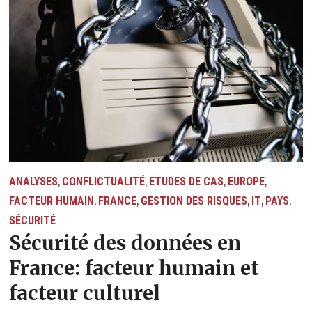
ANALYSES
CONFLICTUALITÉ
ETUDES DE CAS
EUROPE
,
,
,
,
FACTEUR HUMAIN
FRANCE
GESTION DES RISQUES
IT
PAYS
,
,
,
,
,
SÉCURITÉ
Sécurité des données en
France: facteur humain et
facteur culturel