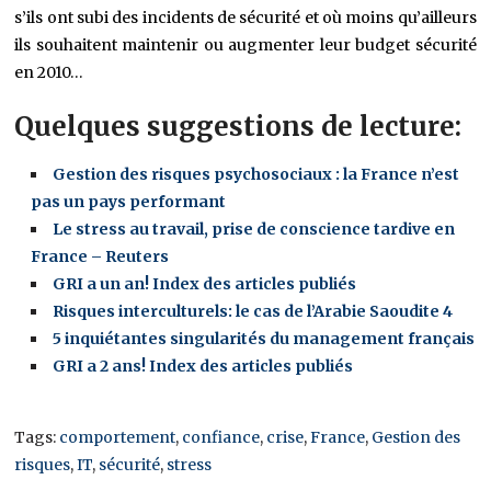
s’ils ont subi des incidents de sécurité et où moins qu’ailleurs
ils souhaitent maintenir ou augmenter leur budget sécurité
en 2010…
Quelques suggestions de lecture:
Gestion des risques psychosociaux : la France n’est
pas un pays performant
Le stress au travail, prise de conscience tardive en
France – Reuters
GRI a un an! Index des articles publiés
Risques interculturels: le cas de l’Arabie Saoudite 4
5 inquiétantes singularités du management français
GRI a 2 ans! Index des articles publiés
Tags:
comportement
,
confiance
,
crise
,
France
,
Gestion des
risques
,
IT
,
sécurité
,
stress