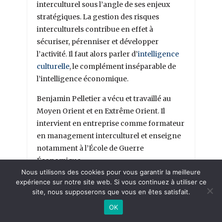
interculturel sous l’angle de ses enjeux
stratégiques. La gestion des risques
interculturels contribue en effet à
sécuriser, pérenniser et développer
l’activité. Il faut alors parler d’
intelligence
culturelle
, le complément inséparable de
l’intelligence économique.
Benjamin Pelletier a vécu et travaillé au
Moyen Orient et en Extrême Orient. Il
intervient en entreprise comme formateur
en management interculturel et enseigne
notamment à l’École de Guerre
Économique.
Nous utilisons des cookies pour vous garantir la meilleure
Les articles publiés ici sont en accès libre. Ils
expérience sur notre site web. Si vous continuez à utiliser ce
site, nous supposerons que vous en êtes satisfait.
peuvent être cités mais reprise intégrale
interdite sans autorisation préalable.
OK