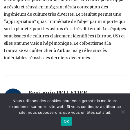
a résolu et réussi en intégrant dès la conception des
ingénieurs de culture très diverses. Le résultat permet une
“appropriation” quasi immédiate de l’objet par n’importe qui
sur la planète. pour les avions c’est très différent. Les équipes
sont issues de cultures clairement identifiées (Europe, US) et
elles ont une vision hégémonique. Le colbertisme à la
française va coûter cher à Airbus malgré les succès
indéniables réussis ces derniers décennies.
Benjamin PELLETIER
Nous utilisons des cookies pour vous garantir la meilleure
18 mai 2012 at 18:02
expérience sur notre site web. Si vous continuez à utiliser ce
site, nous supposerons que vous en êtes satisfait.
@le floch – merci pour ces éléments de réflexion encore
OK
une fois intéressants. Par rapport au point 2, je remarque