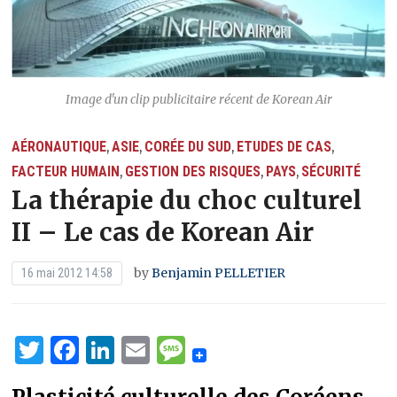
Image d'un clip publicitaire récent de Korean Air
AÉRONAUTIQUE
ASIE
CORÉE DU SUD
ETUDES DE CAS
,
,
,
,
FACTEUR HUMAIN
GESTION DES RISQUES
PAYS
SÉCURITÉ
,
,
,
La thérapie du choc culturel
II – Le cas de Korean Air
by
Benjamin PELLETIER
16 mai 2012 14:58
Twitter
Facebook
LinkedIn
Email
Message