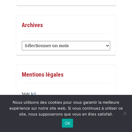
Archives
Archives
Mentions légales
Voir
ici
Nous utilisons des cookies pour vous garantir la meilleure
expérience sur notre site web. Si vous continuez à utiliser ce
site, nous supposerons que vous en êtes satisfait.
OK
GESTION DES RISQUES