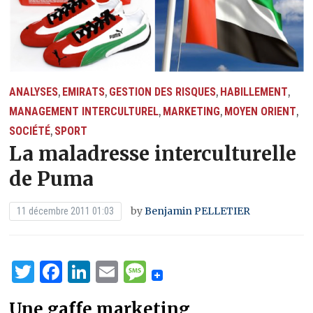
ANALYSES
EMIRATS
GESTION DES RISQUES
HABILLEMENT
,
,
,
,
MANAGEMENT INTERCULTUREL
MARKETING
MOYEN ORIENT
,
,
,
SOCIÉTÉ
SPORT
,
La maladresse interculturelle
de Puma
by
Benjamin PELLETIER
11 décembre 2011 01:03
Twitter
Facebook
LinkedIn
Email
Message
Une gaffe marketing