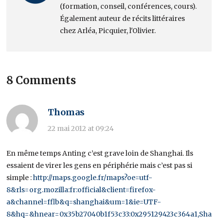
(formation, conseil, conférences, cours).
Également auteur de récits littéraires
chez Arléa, Picquier, l'Olivier.
8 Comments
Thomas
22 mai 2012 at 09:24
En même temps Anting c’est grave loin de Shanghai. Ils
essaient de virer les gens en périphérie mais c’est pas si
simple :
http://maps.google.fr/maps?oe=utf-
8&rls=org.mozilla:fr:official&client=firefox-
a&channel=fflb&q=shanghai&um=1&ie=UTF-
8&hq=&hnear=0x35b27040b1f53c33:0x295129423c364a1,Shan