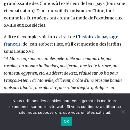
grandissante des Chinois à l’extérieur de leur pays (tourisme
et expatriation). D’où une soif d’exotisme en Chine, tout
comme les Européens ont connu la mode de l’exotisme aux
XVIIIe et XIXe siècles.
A titre d’exemple, voici un extrait de
L’histoire du paysage
français
, de Jean-Robert Pitte, où il est question des jardins
sous Louis XVI:
“
A Monceau, sont accumulés pêle-mêle une naumachie, une
rocaille, un moulin hollandais, une ferme, une tente tartare, un
tombeau égyptien, etc. Au désert de Retz, réalisé sur 38 ha pour
François-Henri de Monville, s’élèvent, à côté d’une presque banale
maison chinoise, une glacière, une ruine d’église gothique, un
obélisque, un temple au dieu Pan et une ébouriffante colonne
Nous utilisons des cookies pour vous garantir la meilleure
détruite…”
expérience sur notre site web. Si vous continuez à utiliser ce
site, nous supposerons que vous en êtes satisfait.
OK