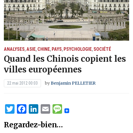
ANALYSES
ASIE
CHINE
PAYS
PSYCHOLOGIE
SOCIÉTÉ
,
,
,
,
,
Quand les Chinois copient les
villes européennes
by
Benjamin PELLETIER
22 mai 2012 00:03
Twitter
Facebook
LinkedIn
Email
Message
Regardez-bien…