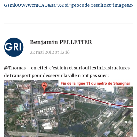
Gsml0QW7wcmCAQ&sa=X&oi=geocode_result&ct=image&r
Benjamin PELLETIER
22 mai 2012 at 12:16
@Thomas – en effet, c’est loin et surtout les infrastructures
de transport pour desservir la ville n’ont pas suivi: