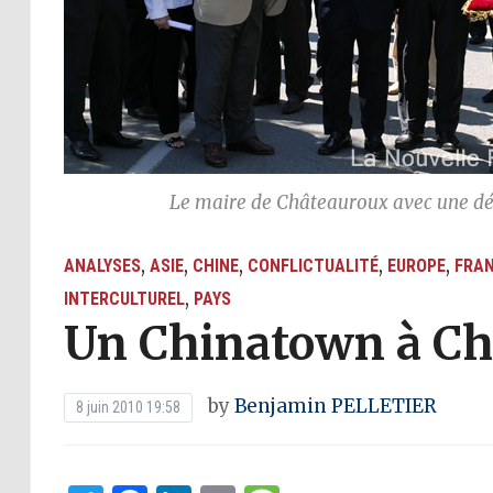
Le maire de Châteauroux avec une dé
,
,
,
,
,
ANALYSES
ASIE
CHINE
CONFLICTUALITÉ
EUROPE
FRA
,
INTERCULTUREL
PAYS
Un Chinatown à Ch
by
Benjamin PELLETIER
8 juin 2010 19:58