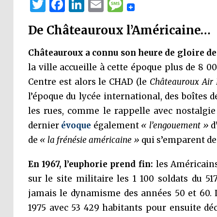
Twitter
Facebook
LinkedIn
Email
Message
De Châteauroux l’Américaine…
Châteauroux a connu son heure de gloire de 
la ville accueille à cette époque plus de 8 
Centre est alors le CHAD (le
Châteauroux Air
l’époque du lycée international, des boîtes d
les rues, comme le rappelle avec nostalgie 
dernier
évoque
également
« l’engouement »
d’
de
« la frénésie américaine »
qui s’emparent de l
En 1967, l’euphorie prend fin:
les Américains
sur le site militaire les 1 100 soldats du 5
jamais le dynamisme des années 50 et 60.
1975 avec 53 429 habitants pour ensuite déc