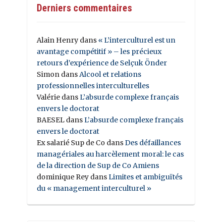
Derniers commentaires
Alain Henry
dans
« L’interculturel est un
avantage compétitif » – les précieux
retours d’expérience de Selçuk Önder
Simon
dans
Alcool et relations
professionnelles interculturelles
Valérie
dans
L’absurde complexe français
envers le doctorat
BAESEL
dans
L’absurde complexe français
envers le doctorat
Ex salarié Sup de Co
dans
Des défaillances
managériales au harcèlement moral: le cas
de la direction de Sup de Co Amiens
dominique Rey
dans
Limites et ambiguïtés
du « management interculturel »