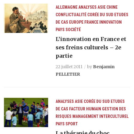
ALLEMAGNE
ANALYSES
ASIE
CHINE
CONFLICTUALITÉ
CORÉE DU SUD
ETUDES
DE CAS
EUROPE
FRANCE
INNOVATION
PAYS
SOCIÉTÉ
L’innovation en France et
ses freins culturels – 2e
partie
22 juillet 2011
by
Benjamin
PELLETIER
ANALYSES
ASIE
CORÉE DU SUD
ETUDES
DE CAS
FACTEUR HUMAIN
GESTION DES
RISQUES
MANAGEMENT INTERCULTUREL
PAYS
SPORT
La thérapie du choc