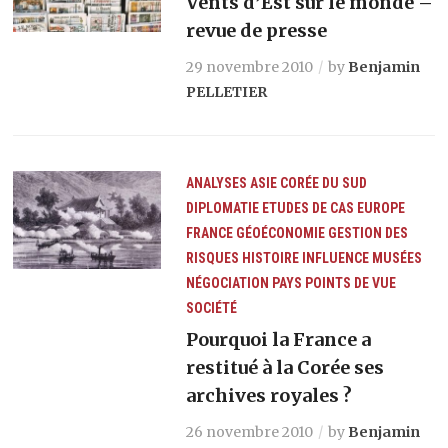
Vents d’Est sur le monde –
revue de presse
29 novembre 2010
by
Benjamin
PELLETIER
ANALYSES
ASIE
CORÉE DU SUD
DIPLOMATIE
ETUDES DE CAS
EUROPE
FRANCE
GÉOÉCONOMIE
GESTION DES
RISQUES
HISTOIRE
INFLUENCE
MUSÉES
NÉGOCIATION
PAYS
POINTS DE VUE
SOCIÉTÉ
Pourquoi la France a
restitué à la Corée ses
archives royales ?
26 novembre 2010
by
Benjamin