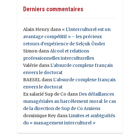
Derniers commentaires
Alain Henry
dans
« L’interculturel est un
avantage compétitif » – les précieux
retours d’expérience de Selçuk Önder
Simon
dans
Alcool et relations
professionnelles interculturelles
Valérie
dans
L’absurde complexe français
envers le doctorat
BAESEL
dans
L’absurde complexe français
envers le doctorat
Ex salarié Sup de Co
dans
Des défaillances
managériales au harcèlement moral: le cas
de la direction de Sup de Co Amiens
dominique Rey
dans
Limites et ambiguïtés
du « management interculturel »