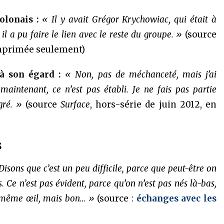
olonais :
« Il y avait Grégor Krychowiac, qui était à
il a pu faire le lien avec le reste du groupe. »
(source
 imprimée seulement)
à son égard :
« Non, pas de méchanceté, mais j’ai
aintenant, ce n’est pas établi. Je ne fais pas partie
gré. »
(source
Surface
, hors-série de juin 2012, en
s
Disons que c’est un peu difficile, parce que peut-être on
. Ce n’est pas évident, parce qu’on n’est pas nés là-bas,
u même œil, mais bon… »
(source :
échanges avec les