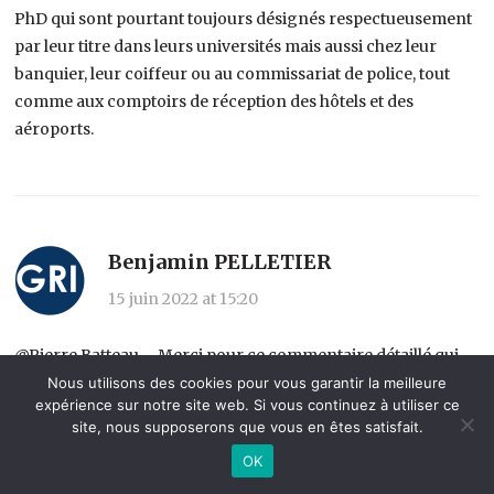
PhD qui sont pourtant toujours désignés respectueusement
par leur titre dans leurs universités mais aussi chez leur
banquier, leur coiffeur ou au commissariat de police, tout
comme aux comptoirs de réception des hôtels et des
aéroports.
Benjamin PELLETIER
15 juin 2022 at 15:20
@Pierre Batteau – Merci pour ce commentaire détaillé qui
n’est pas à « valeur retranchée »!
Nous utilisons des cookies pour vous garantir la meilleure
expérience sur notre site web. Si vous continuez à utiliser ce
site, nous supposerons que vous en êtes satisfait.
OK