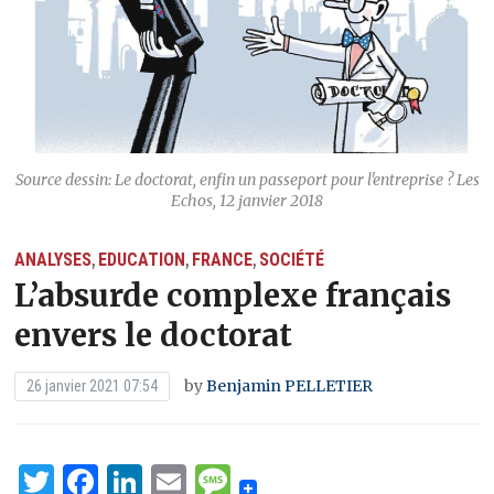
Source dessin: Le doctorat, enfin un passeport pour l'entreprise ? Les
Echos, 12 janvier 2018
ANALYSES
EDUCATION
FRANCE
SOCIÉTÉ
,
,
,
L’absurde complexe français
envers le doctorat
by
Benjamin PELLETIER
26 janvier 2021 07:54
Twitter
Facebook
LinkedIn
Email
Message