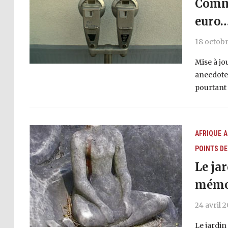
Comme
euro
18 octobr
Mise à jo
anecdote 
pourtant e
AFRIQUE
A
POINTS DE
Le jar
mémor
24 avril 
Le jardin