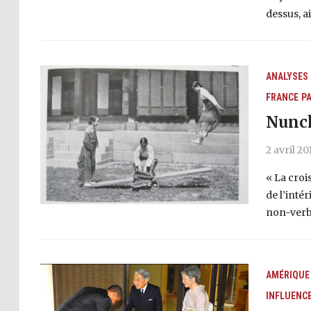
dessus, ai
ANALYSES
FRANCE
P
Nunch
2 avril 20
« La croi
de l’inté
non-verba
AMÉRIQUE 
INFLUENC