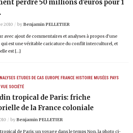
nt perdre 50 millions d’euros pour 1
…
e 2010
by
Benjamin PELLETIER
ur avec ajout de commentaires et analyses à propos d’une
qui est une véritable caricature du conflit interculturel, et
lle est […]
NALYSES
ETUDES DE CAS
EUROPE
FRANCE
HISTOIRE
MUSÉES
PAYS
 VUE
SOCIÉTÉ
din tropical de Paris: friche
ielle de la France coloniale
2010
by
Benjamin PELLETIER
 tropical de Paris: un voyage dans le temps Non, la photo ci-