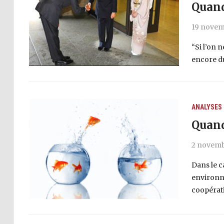
Quand
19 novem
“Si l’on n
encore du
ANALYSES
Quand
2 novemb
Dans le c
environne
coopérati