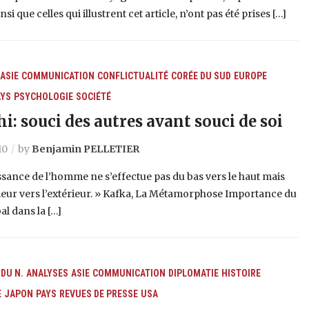
nsi que celles qui illustrent cet article, n’ont pas été prises […]
ASIE
COMMUNICATION
CONFLICTUALITÉ
CORÉE DU SUD
EUROPE
AYS
PSYCHOLOGIE
SOCIÉTÉ
i: souci des autres avant souci de soi
10
by
Benjamin PELLETIER
ssance de l’homme ne s’effectue pas du bas vers le haut mais
rieur vers l’extérieur. » Kafka, La Métamorphose Importance du
l dans la […]
DU N.
ANALYSES
ASIE
COMMUNICATION
DIPLOMATIE
HISTOIRE
E
JAPON
PAYS
REVUES DE PRESSE
USA