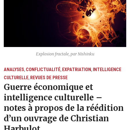
Explosion fractale, par Nishinku
ANALYSES
CONFLICTUALITÉ
EXPATRIATION
INTELLIGENCE
,
,
,
CULTURELLE
REVUES DE PRESSE
,
Guerre économique et
intelligence culturelle –
notes à propos de la réédition
d’un ouvrage de Christian
Harbulot