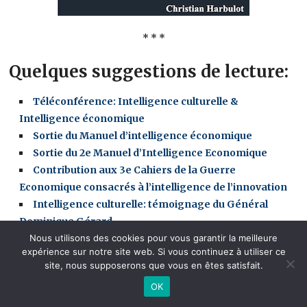
* * *
Quelques suggestions de lecture:
Téléconférence: Intelligence culturelle &
Intelligence économique
Sortie du Manuel d’intelligence économique
Sortie du 2e Manuel d’Intelligence Economique
Contribution aux 3e Cahiers de la Guerre
Economique consacrés à l’intelligence de l’innovation
Intelligence culturelle: témoignage du Général
Dominique Gérard
Le paradoxe du renseignement et le rôle de
Nous utilisons des cookies pour vous garantir la meilleure
expérience sur notre site web. Si vous continuez à utiliser ce
l’intelligence culturelle – entretien pour le Centre
site, nous supposerons que vous en êtes satisfait.
Algérien de Diplomatie Economique
OK