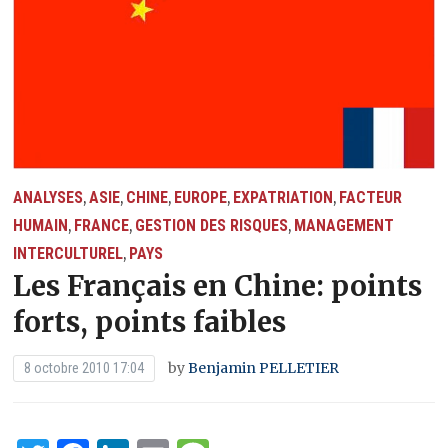
ANALYSES
ASIE
CHINE
EUROPE
EXPATRIATION
FACTEUR
,
,
,
,
,
HUMAIN
FRANCE
GESTION DES RISQUES
MANAGEMENT
,
,
,
INTERCULTUREL
PAYS
,
Les Français en Chine: points
forts, points faibles
by
Benjamin PELLETIER
8 octobre 2010 17:04