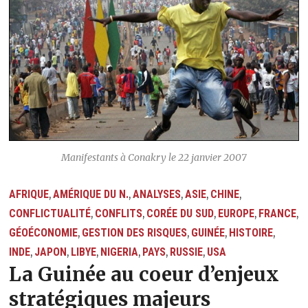
Manifestants à Conakry le 22 janvier 2007
AFRIQUE
AMÉRIQUE DU N.
ANALYSES
ASIE
CHINE
,
,
,
,
,
CONFLICTUALITÉ
CONFLITS
CORÉE DU SUD
EUROPE
FRANCE
,
,
,
,
,
GÉOÉCONOMIE
GESTION DES RISQUES
GUINÉE
HISTOIRE
,
,
,
,
INDE
JAPON
LIBYE
NIGERIA
PAYS
RUSSIE
USA
,
,
,
,
,
,
La Guinée au coeur d’enjeux
stratégiques majeurs