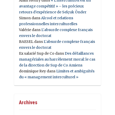
Alain Henry
dans
« L’interculturel est un
avantage compétitif » – les précieux
retours d’expérience de Selçuk Önder
Simon
dans
Alcool et relations
professionnelles interculturelles
Valérie
dans
L’absurde complexe français
envers le doctorat
BAESEL
dans
L’absurde complexe français
envers le doctorat
Ex salarié Sup de Co
dans
Des défaillances
managériales au harcèlement moral: le cas
de la direction de Sup de Co Amiens
dominique Rey
dans
Limites et ambiguïtés
du « management interculturel »
Archives