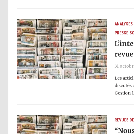
ANALYSES
PRESSE
SO
L’int
revue
31 octobr
Les artic
discutés 
Gestion [
REVUES DE
“Nous