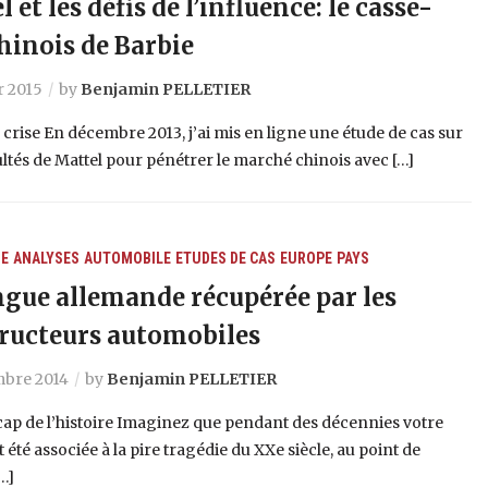
 et les défis de l’influence: le casse-
chinois de Barbie
r 2015
by
Benjamin PELLETIER
 crise En décembre 2013, j’ai mis en ligne une étude de cas sur
cultés de Mattel pour pénétrer le marché chinois avec […]
E
ANALYSES
AUTOMOBILE
ETUDES DE CAS
EUROPE
PAYS
ngue allemande récupérée par les
ructeurs automobiles
mbre 2014
by
Benjamin PELLETIER
ap de l’histoire Imaginez que pendant des décennies votre
t été associée à la pire tragédie du XXe siècle, au point de
…]