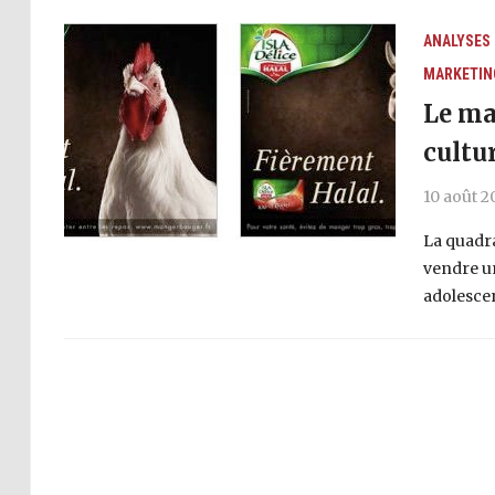
ANALYSES
MARKETIN
Le ma
cultu
10 août 2
La quadra
vendre u
adolescen