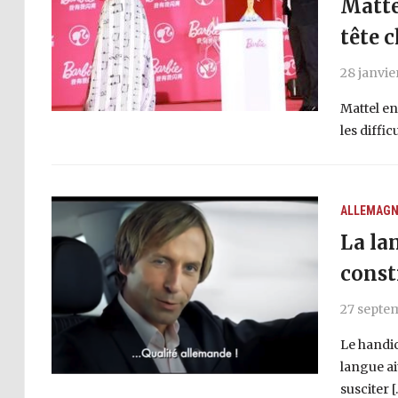
Mattel
tête 
28 janvie
Mattel en
les diffi
ALLEMAGN
La la
const
27 septe
Le handic
langue ai
susciter [