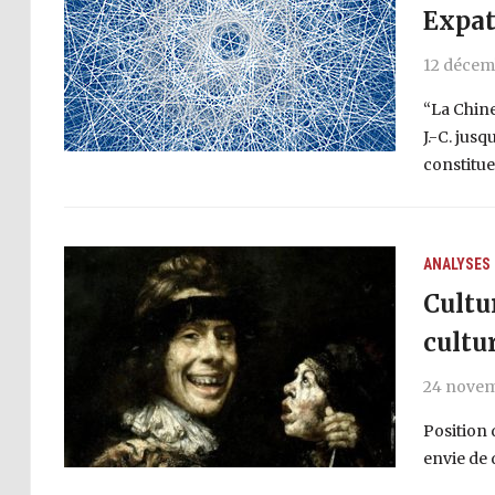
Expat
12 décem
“La Chine
J.-C. jus
constitue
ANALYSES
Cultu
cultu
24 nove
Position 
envie de 