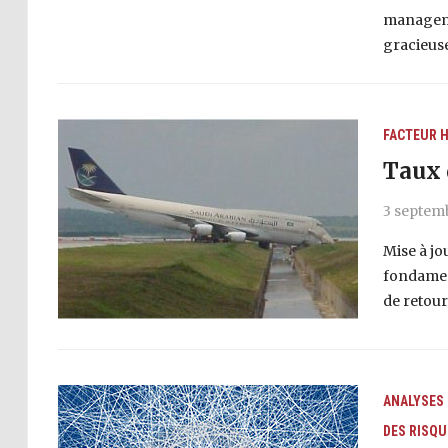
managemen
gracieuse
FACTEUR 
Taux 
3 septem
Mise à jo
fondament
de retour
ANALYSES
DES RISQU