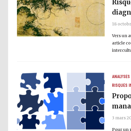
Risqu
diagn
18 octobr
Vers un a
article c
intercultu
ANALYSES
RISQUES
I
Propo
manag
3 mars 2
Pour un 