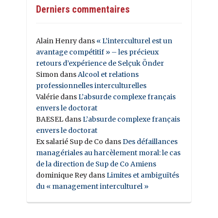
Derniers commentaires
Alain Henry
dans
« L’interculturel est un
avantage compétitif » – les précieux
retours d’expérience de Selçuk Önder
Simon
dans
Alcool et relations
professionnelles interculturelles
Valérie
dans
L’absurde complexe français
envers le doctorat
BAESEL
dans
L’absurde complexe français
envers le doctorat
Ex salarié Sup de Co
dans
Des défaillances
managériales au harcèlement moral: le cas
de la direction de Sup de Co Amiens
dominique Rey
dans
Limites et ambiguïtés
du « management interculturel »