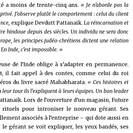
té a moins de trente-cinq ans.
« Je n’aborde pas la
rivé. J’observe plutôt le comportement : celui du client
ance,
explique Devdutt Pattanaik.
La réincarnation et
aire hindoue depuis des siècles. Un individu ne sera donc
ope, les principes judéo-chrétiens dictent une relation
En Inde, c’est impossible. »
gieuse de l’Inde oblige à s’adapter en permanence.
 il fait appel à des contes, comme celui du roi
héros du livre sacré Mahabharata.
« Ces histoires et
leur tour ils l’expliquent à leurs équipes. Un bon leader
attanaik. Lors de l’ouverture d’un magasin, Future
rituels pour introniser le nouveau gérant. Ses
lement associés à l’entreprise – qui dote aussi en
le gérant se voit expliquer, les yeux bandés, ses