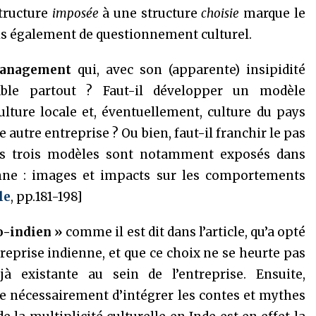
structure
imposée
à une structure
choisie
marque le
 également de questionnement culturel.
management
qui, avec son (apparente) insipidité
icable partout ? Faut-il développer un modèle
culture locale et, éventuellement, culture du pays
 autre entreprise ? Ou bien, faut-il franchir le pas
Ces trois modèles sont notamment exposés dans
dienne : images et impacts sur les comportements
le
, pp.181-198]
do-indien »
comme il est dit dans l’article, qu’a opté
treprise indienne, et que ce choix ne se heurte pas
à existante au sein de l’entreprise. Ensuite,
 nécessairement d’intégrer les contes et mythes