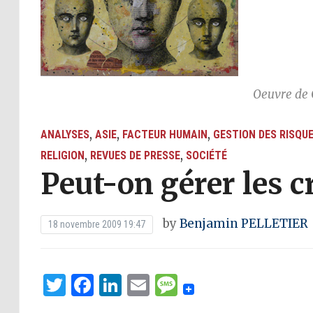
Oeuvre de 
,
,
,
ANALYSES
ASIE
FACTEUR HUMAIN
GESTION DES RISQU
,
,
RELIGION
REVUES DE PRESSE
SOCIÉTÉ
Peut-on gérer les 
by
Benjamin PELLETIER
18 novembre 2009 19:47
Twitter
Facebook
LinkedIn
Email
Message