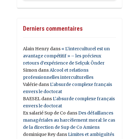
Derniers commentaires
Alain Henry
dans
« L’interculturel est un
avantage compétitif » – les précieux
retours d’expérience de Selçuk Önder
Simon
dans
Alcool et relations
professionnelles interculturelles
Valérie
dans
L’absurde complexe français
envers le doctorat
BAESEL
dans
L’absurde complexe français
envers le doctorat
Ex salarié Sup de Co
dans
Des défaillances
managériales au harcèlement moral: le cas
de la direction de Sup de Co Amiens
dominique Rey
dans
Limites et ambiguïtés