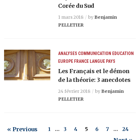
Corée du Sud
1 mars 2018
by
Benjamin
PELLETIER
ANALYSES
COMMUNICATION
EDUCATION
EUROPE
FRANCE
LANGUE
PAYS
Les Français et le démon
de la théorie: 3 anecdotes
24 février 2018
by
Benjamin
PELLETIER
« Previous
1
…
3
4
5
6
7
…
24