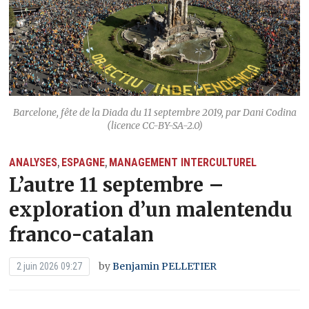
Barcelone, fête de la Diada du 11 septembre 2019, par Dani Codina
(licence CC-BY-SA-2.0)
ANALYSES
ESPAGNE
MANAGEMENT INTERCULTUREL
,
,
L’autre 11 septembre –
exploration d’un malentendu
franco-catalan
by
Benjamin PELLETIER
2 juin 2026 09:27